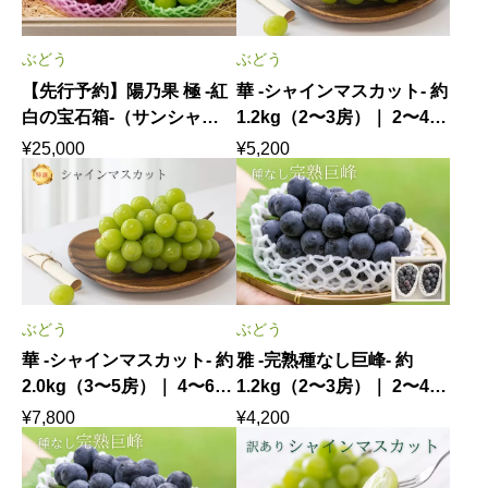
ぶどう
ぶどう
【先行予約】陽乃果 極 -紅
華 -シャインマスカット- 約
白の宝石箱-（サンシャイ
1.2kg（2〜3房）｜ 2〜4名
ンレッド＆シャインマスカ
様で愉しむ気品あふれる旬
¥
25,000
¥
5,200
ット） 8月下旬〜9月上旬
の輝き 8月下旬〜9月下旬
発送
発送
ぶどう
ぶどう
華 -シャインマスカット- 約
雅 -完熟種なし巨峰- 約
2.0kg（3〜5房）｜ 4〜6名
1.2kg（2〜3房）｜ 2〜4名
様で心ゆくまで味わう気品
様で愉しむ旬のひととき
¥
7,800
¥
4,200
あふれる贅沢 8月下旬〜9
8月上中旬発送
月下旬発送