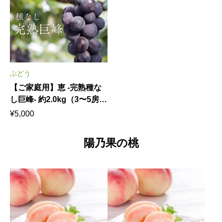
なく。4〜6名様でたっぷり
の巨峰を気兼ねなく 8月
頬張る旬の輝き 8月下
上中旬発送
旬〜9月下旬発送
ぶどう
【ご家庭用】恵 -完熟種な
し巨峰- 約2.0kg（3〜5房）
｜ 家族みんなで楽しむ、た
¥
5,000
っぷりお買い得パック 8
月上中旬発送
陽乃果の桃