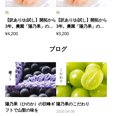
桃
桃
【訳あり/お試し】開拓から
【訳あり/お試し】開拓から
3年。農園「陽乃果」の若
3年。農園「陽乃果」の若
木が実らせた、初めての
木が実らせた、初めての
¥
4,200
¥
3,200
「桃」（約8〜10玉入り）
「桃」（約5〜6玉入り）
ブログ
こだわり
巨峰ギフト
陽乃果（ひのか）の巨峰ギ
陽乃果のこだわり
フトで山梨の味を
2025.04.06