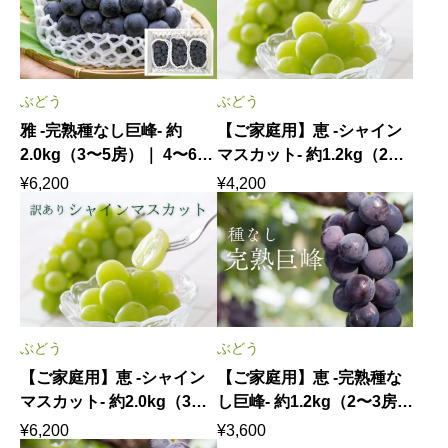
ぶどう
ぶどう
雅 -完熟種なし巨峰- 約
【ご家庭用】恵 -シャイン
2.0kg（3〜5房）｜ 4〜6名
マスカット- 約1.2kg（2〜3
様で心ゆくまで味わう旬の
房）｜ 不揃いだから気兼ね
¥
6,200
¥
4,200
贅沢 8月上中旬発送
なく。2〜4名様で愉しむ旬
の輝き 8月下旬〜9月下旬
発送
ぶどう
ぶどう
【ご家庭用】恵 -シャイン
【ご家庭用】恵 -完熟種な
マスカット- 約2.0kg（3〜5
し巨峰- 約1.2kg（2〜3房）
房）｜ 不揃いだから気兼ね
｜ 味わいそのまま。陽乃果
¥
6,200
¥
3,600