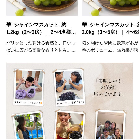
華 -シャインマスカット- 約
雅 -完熟種なし巨峰- 約
で
2.0kg（3〜5房）｜ 4〜6名様で
1.2kg（2〜3房）｜ 2〜
き
心ゆくまで味わう気品あふれる
愉しむ旬のひととき 8
っ
箱を開けた瞬間に歓声があがる、圧
一口で違いがわかる、圧倒
贅沢 8月下旬〜9月下旬発送
旬発送
陽
巻のボリューム。陽乃果が誇るエメ
と甘み。樹上で限界まで完
」
ラルドの宝石「華」のシャインマス
た、陽乃果が絶対の自信を
ス
カットを、たっぷり2kgお詰めしま
届けする極上の巨峰です。
り
した。ご親戚の集まりや、大家族へ
汁と奥深い味わいを、洗練
イ
の特別な贈り物に。パリッとした食
用ギフトボックスでお届け
ス
感と高貴な甘みを皆様で分かち合え
【全国送料無料（※一部地
一
る、大満足のサイズです。 【全国送
く）・クール便対応】発送時
発
料無料（※一部地域を除く）・クー
月上中旬ごろより順次発送
ル便対応】発送時期：8月下旬ごろ
より順次発送