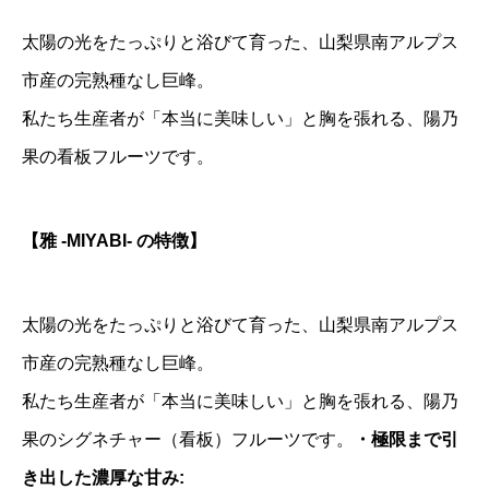
2
太陽の光をたっぷりと浴びて育った、山梨県南アルプス
k
市産の完熟種なし巨峰。
g
（
私たち生産者が「本当に美味しい」と胸を張れる、陽乃
2
果の看板フルーツです。
〜
3
【雅 -MIYABI- の特徴】
房
）
太陽の光をたっぷりと浴びて育った、山梨県南アルプス
｜
2
市産の完熟種なし巨峰。
〜
私たち生産者が「本当に美味しい」と胸を張れる、陽乃
4
果のシグネチャー（看板）フルーツです。
・極限まで引
名
き出した濃厚な甘み: