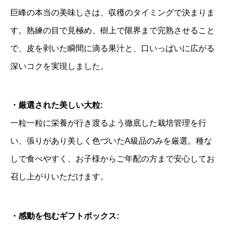
様
巨峰の本当の美味しさは、収穫のタイミングで決まりま
で
す。熟練の目で見極め、樹上で限界まで完熟させること
愉
で、皮を剥いた瞬間に滴る果汁と、口いっぱいに広がる
し
深いコクを実現しました。
む
旬
の
・厳選された美しい大粒:
ひ
一粒一粒に栄養が行き渡るよう徹底した栽培管理を行
と
い、張りがあり美しく色づいたA級品のみを厳選。種な
と
しで食べやすく、お子様からご年配の方まで安心してお
き
召し上がりいただけます。
8
・感動を包むギフトボックス:
月