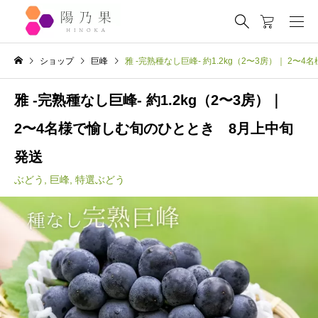
ショップ
巨峰
雅 -完熟種なし巨峰- 約1.2kg（2〜3房）｜ 2
雅 -完熟種なし巨峰- 約1.2kg（2〜3房）｜
2〜4名様で愉しむ旬のひととき 8月上中旬
発送
ぶどう
,
巨峰
,
特選ぶどう