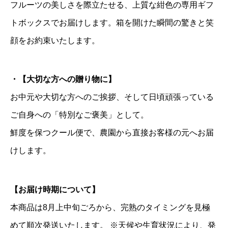
フルーツの美しさを際立たせる、上質な紺色の専用ギフ
上
中
トボックスでお届けします。箱を開けた瞬間の驚きと笑
旬
顔をお約束いたします。
発
送
・【大切な方への贈り物に】
個
お中元や大切な方へのご挨拶、そして日頃頑張っている
ご自身への「特別なご褒美」として。
鮮度を保つクール便で、農園から直接お客様の元へお届
けします。
【お届け時期について】
本商品は8月上中旬ごろから、完熟のタイミングを見極
めて順次発送いたします。 ※天候や生育状況により、発