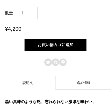
雅
数量
-
完
¥
4,200
熟
種
お買い物カゴに追加
な
し



巨
峰
-
説明文
追加情報
約
1
黒い真珠のような艶、忘れられない濃厚な味わい。
.