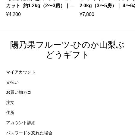
カット- 約1.2kg（2〜3房）｜
2.0kg（3〜5房）｜ 4〜
6
不揃いだから気兼ねなく。2〜4
心ゆくまで味わう気品あ
¥
4,200
¥
7,800
名様で愉しむ旬の輝き 8月下
贅沢 8月下旬〜9月下旬
旬〜9月下旬発送
陽乃果フルーツ-ひのか山梨ぶ
どうギフト
マイアカウント
支払い
お買い物カゴ
注文
住所
アカウント詳細
パスワードを忘れた場合