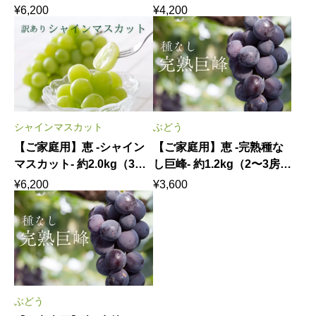
様で心ゆくまで味わう旬の
房）｜ 不揃いだから気兼ね
¥
6,200
¥
4,200
贅沢 8月上中旬発送
なく。2〜4名様で愉しむ旬
の輝き 8月下旬〜9月下旬
発送
シャインマスカット
ぶどう
【ご家庭用】恵 -シャイン
【ご家庭用】恵 -完熟種な
マスカット- 約2.0kg（3〜5
し巨峰- 約1.2kg（2〜3房）
房）｜ 不揃いだから気兼ね
｜ 味わいそのまま。陽乃果
¥
6,200
¥
3,600
なく。4〜6名様でたっぷり
の巨峰を気兼ねなく 8月
頬張る旬の輝き 8月下
上中旬発送
旬〜9月下旬発送
ぶどう