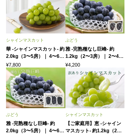
発送
発送
シャインマスカット
ぶどう
華 -シャインマスカット- 約
雅 -完熟種なし巨峰- 約
2.0kg（3〜5房）｜ 4〜6名
1.2kg（2〜3房）｜ 2〜4名
様で心ゆくまで味わう気品
様で愉しむ旬のひととき
¥
7,800
¥
4,200
あふれる贅沢 8月下旬〜9
8月上中旬発送
月下旬発送
ぶどう
シャインマスカット
雅 -完熟種なし巨峰- 約
【ご家庭用】恵 -シャイン
2.0kg（3〜5房）｜ 4〜6名
マスカット- 約1.2kg（2〜3