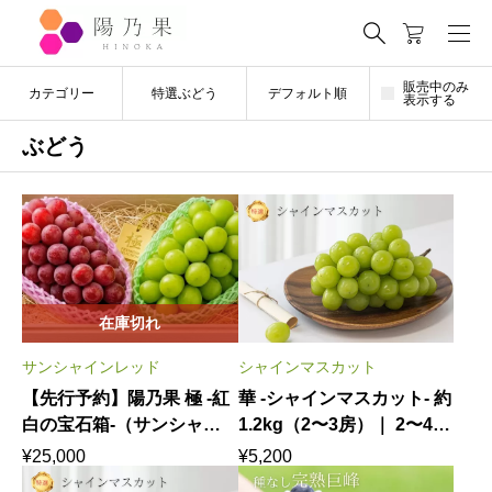
販売中のみ
カテゴリー
特選ぶどう
デフォルト順
表示する
ぶどう
在庫切れ
サンシャインレッド
シャインマスカット
【先行予約】陽乃果 極 -紅
華 -シャインマスカット- 約
白の宝石箱-（サンシャイ
1.2kg（2〜3房）｜ 2〜4名
ンレッド＆シャインマスカ
様で愉しむ気品あふれる旬
¥
25,000
¥
5,200
ット） 8月下旬〜9月上旬
の輝き 8月下旬〜9月下旬