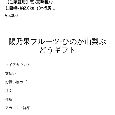
【ご家庭用】恵 -完熟種な
し巨峰- 約2.0kg（3〜5房）
｜ 家族みんなで楽しむ、た
¥
5,000
っぷりお買い得パック 8
月上中旬発送
陽乃果フルーツ-ひのか山梨ぶ
どうギフト
マイアカウント
支払い
お買い物カゴ
注文
住所
アカウント詳細